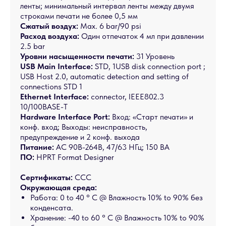
ленты; минимальный интервал ленты между двумя
строками печати не более 0,5 мм
Сжатый воздух:
Max. 6 bar/90 psi
Расход воздуха:
Один отпечаток 4 мл при давлении
2.5 bar
Уровни насыщенности печати:
31 Уровень
USB Main Interface:
STD, 1USB disk connection port ;
USB Host 2.0, automatic detection and setting of
connections STD 1
Ethernet Interface:
connector, IEEE802.3
10/100BASE-T
Hardware Interface Port:
Вход: «Старт печати» и
конф. вход; Выходы: неисправность,
предупреждение и 2 конф. выхода
Питание:
AC 90В-264В, 47/63 HГц; 150 ВА
ПО:
HPRT Format Designer
Сертификаты:
CCC
Окружающая среда:
Работа: 0 to 40 ° C @ Влажность 10% to 90% без
конденсата.
Хранение: -40 to 60 ° C @ Влажность 10% to 90%