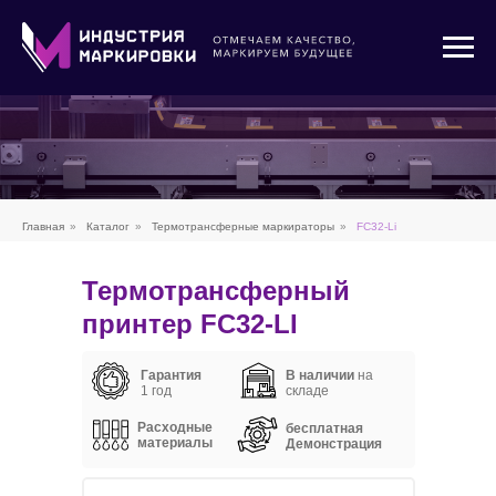
Главная
»
Каталог
»
Термотрансферные маркираторы
»
FC32-Li
Термотрансферный
принтер
FC32-LI
Гарантия
В наличии
на
1 год
складе
Расходные
бесплатная
материалы
Демонстрация