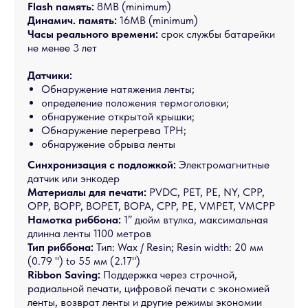
Flash память:
8MB (minimum)
Динамич. память:
16MB (minimum)
Часы реального времени:
срок службы батарейки
не менее 3 лет
Датчики:
Обнаружение натяжения ленты;
определение положения термоголовки;
обнаружение открытой крышки;
Обнаружение перегрева TPH;
обнаружение обрыва ленты
Синхронизация с подложкой:
Электромагнитные
датчик или энкодер
Материалы для печати:
PVDC, PET, PE, NY, CPP,
OPP, BOPP, BOPET, BOPA, CPP, PE, VMPET, VMCPP
Намотка риббона:
1” дюйм втулка, максимальная
длинна ленты 1100 метров
Тип риббона:
Тип: Wax / Resin; Resin width: 20 мм
(0.79 ") to 55 мм (2.17")
Ribbon Saving:
Поддержка через строчной,
радиальной печати, цифровой печати с экономией
ленты, возврат ленты и другие режимы экономии