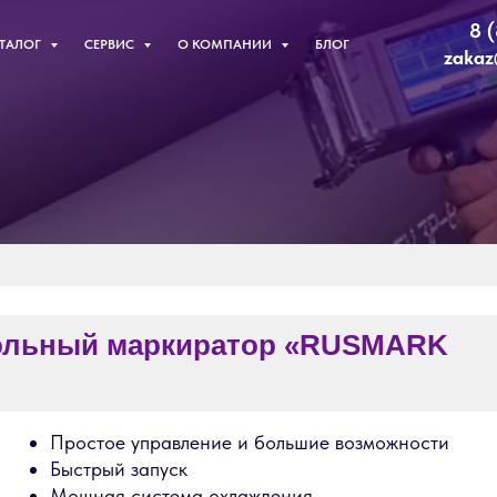
8 
ТАЛОГ
СЕРВИС
О КОМПАНИИ
БЛОГ
zakaz
ный маркиратор
«RUSMARK
Простое управление и большие возможности
ыстрый запуск
Мощная система охлаждения
еспроводная система передачи по USB, Wi-Fi или RS-232
ысокопроизводительный сигнал печати