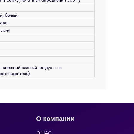
ать сбоку(печать в направлении 360 °)
й, белый.
нове
сский
 внешний сжатый воздух и не
растворитель)
О компании
О НАС