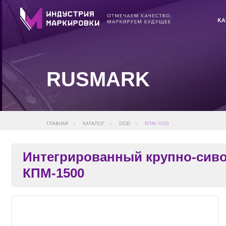
КА
RUSMARK
ГЛАВНАЯ
»
КАТАЛОГ
»
DOD
»
КПМ-1500
Интегрированный крупно-сиволь
КПМ-1500
Б
Б
В