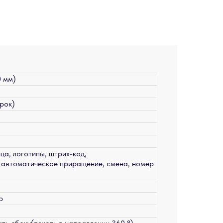
0 мм)
трок)
ица, логотипы, штрих-код,
, автоматическое приращение, смена, номер
р