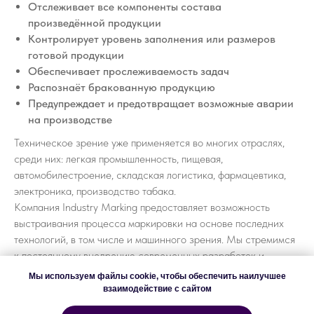
Отслеживает все компоненты состава
произведённой продукции
Контролирует уровень заполнения или размеров
готовой продукции
Обеспечивает прослеживаемость задач
Распознаёт бракованную продукцию
Предупреждает и предотвращает возможные аварии
на производстве
Техническое зрение уже применяется во многих отраслях,
среди них: легкая промышленность, пищевая,
автомобилестроение, складская логистика, фармацевтика,
электроника, производство табака.
Компания Industry Marking предоставляет возможность
выстраивания процесса маркировки на основе последних
технологий, в том числе и машинного зрения. Мы стремимся
к постоянному внедрению современных разработок и
поэтому располагаем оборудованием с высокоскоростным и
Мы используем файлы cookie, чтобы обеспечить наилучшее
точным распознанием штрих-кодов от мировых лидеров
взаимодействие с сайтом
производства.